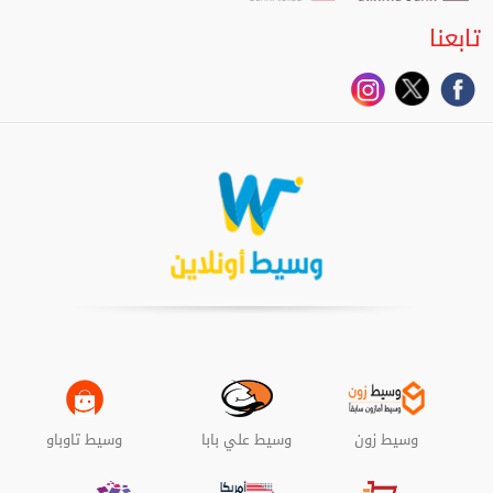
تابعنا
وسيط زون
وسيط علي بابا
وسيط تاوباو